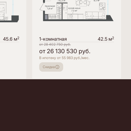
2
2
45.6 м
1-комнатная
42.5 м
от
28 402 750
руб.
от
26 130 530
руб.
В ипотеку от 55 983 руб./мес.
Скидка