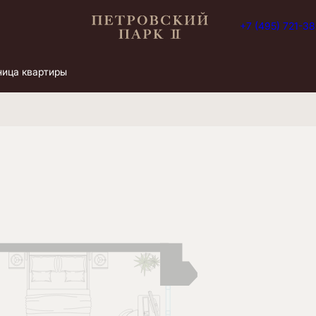
+7 (495) 721-3
апросу
Ипотека
от 56 986 руб./мес.
ница квартиры