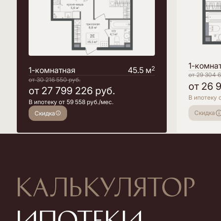
1-комна
2
1-комнатная
45.5 м
от
29 304 
от
30 216 550
руб.
от
26 
от
27 799 226
руб.
В ипотеку о
В ипотеку от 59 558 руб./мес.
Скидка
Скидка
Калькулятор
ипотеки