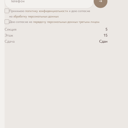
Принимаю
политику конфиденциальности
и даю согласие
на
обработку персональных данных
Даю согласие на
передачу персональных данных третьим лицам
Секция
5
Этаж
15
Сдача
Сдан