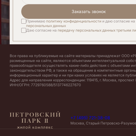
Заказать звонок
Принимаю
политику конфиденциальности
и даю согласие на
персональных данных
Даю согласие на
передачу персональных данных третьим л
Все права на публикуемые на сайте материалы принадлежат ООО «РГ
размещенные на сайте, являются объектами интеллектуальной собс
правообладателя осуществлять какие-либо действия с объектами ин
законодательством РФ, а также на обращение в компетентные органы
информационный характер и ни при каких условиях не является публ
Адрес для направления корреспонденции: 119415, г. Москва, проспект В
ИНН/ОГРН: 7729760588/5137746227670
+7 (495) 721-38-08
Москва, Старый Петровско-Разумовс