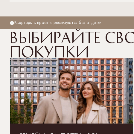
Квартиры в проекте реализуются без отделки
Выбирайте св
покупки
Полная стоимость кредита рассчитывается
от 3,936% до 20,039% со ставкой от 3,5% на весь
срок кредитования. Первоначальный взнос
от 20,1%. Подробнее об условиях кредитования,
необходимых документах и ограничениях