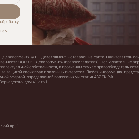
обработку
ицам
-Девелопмент» © РГ-Девелопмент. Оставаясь на сайте, Пользователь сай
твенности ООО «РГ-Девелопмент» (правообладателя). Пользователь не вп
теллектуальной собственности, в противном случае правообладатель оста
 за защитой своих прав и законных интересов. Любая информация, предста
ичной офертой, определяемой положениями статьи 437 ГК РФ.
ернадского, дом 41, стр.1.
кий пр., 1