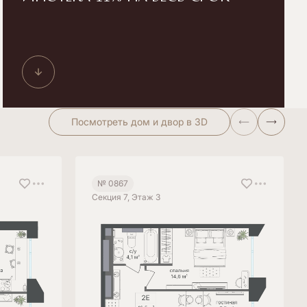
и Московской обл., а также для VIP-клиентов).
Информация приведена по состоянию
на 24.04.2026 г. АО КБ «Урал ФД». Универсальная
лицензия ЦБ РФ №249 от 09.04.2020 г.
Оценивайте свои финансовые возможности
и риски.
Посмотреть дом и двор в 3D
№ 0867
Секция 7, Этаж 3