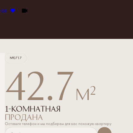
8-08
Квартира забронирована
№0717
42.7
2
м
1-комнатная
продана
Оставьте телефон и мы подберем для вас похожую квартиру