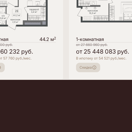
2
тная
44.2 м
1-комнатная
600
руб.
от
27 660 960
руб.
960 232
руб.
от
25 448 083
руб.
т 57 760 руб./мес.
В ипотеку от 54 521 руб./мес.
Скидка