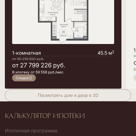
2
1-комнатная
45.5 м
о
от
30 216 550
руб.
от
27 799 226
руб.
В
В ипотеку от 59 558 руб./мес.
Скидка
Посмотреть дом и двор в 3D
Калькулятор ипотеки
Ипотечная программа