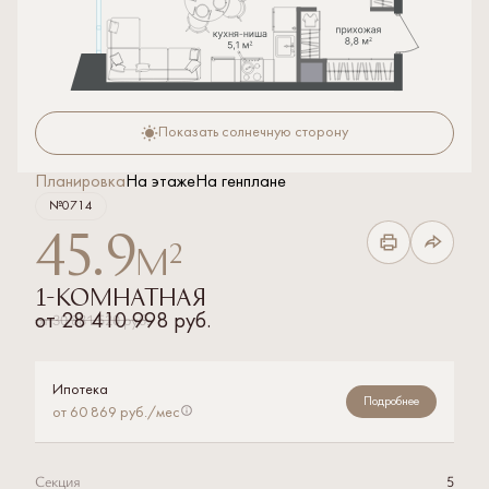
Показать солнечную сторону
Планировка
На этаже
На генплане
№0714
45.9
2
м
1-комнатная
от
30 881 520 руб.
от
28 410 998 руб.
Ипотека
Подробнее
от 60 869 руб./мес
Секция
5