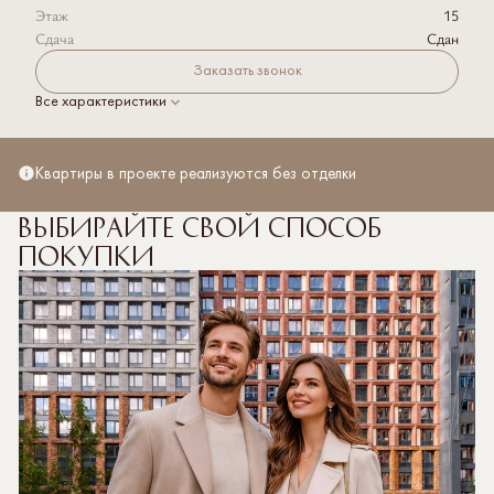
Этаж
15
Сдача
Сдан
Заказать звонок
Все характеристики
Квартиры в проекте реализуются без отделки
Выбирайте свой способ
покупки
Полная стоимость кредита рассчитывается
от 3,936% до 20,039% со ставкой от 3,5% на весь
срок кредитования. Первоначальный взнос от 20,1%.
Подробнее об условиях кредитования, необходимых