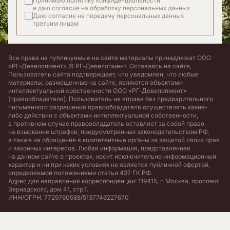
Принимаю
политику конфиденциальности
и даю согласие на
обработку персональных данных
Даю согласие на
передачу персональных данных
третьим лицам
Все права на публикуемые на сайте материалы принадлежат ООО
«РГ-Девелопмент» © РГ-Девелопмент. Оставаясь на сайте,
Пользователь сайта подтверждает, что уведомлен, что любые
материалы, размещенные на сайте, являются объектами
интеллектуальной собственности ООО «РГ-Девелопмент»
(правообладателя). Пользователь не вправе без предварительного
письменного разрешения правообладателя осуществлять какие-
либо действия с объектами интеллектуальной собственности,
в противном случае правообладатель оставляет за собой право
на взыскание штрафов, предусмотренных законодательством РФ,
а также на обращение в компетентные органы за защитой своих прав
и законных интересов. Любая информация, представленная
на данном сайте о проектах, носит исключительно информационный
характер и ни при каких условиях не является публичной офертой,
определяемой положениями статьи 437 ГК РФ.
Адрес для направления корреспонденции: 119415, г. Москва, проспект
Вернадского, дом 41, стр.1.
ИНН/ОГРН: 7729760588/5137746227670