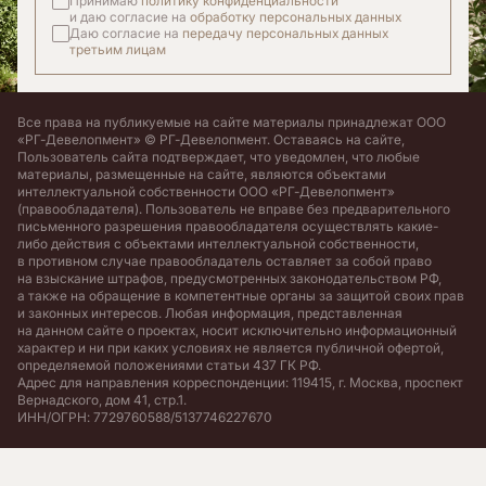
Принимаю
политику конфиденциальности
и даю согласие на
обработку персональных данных
Даю согласие на
передачу персональных данных
третьим лицам
Все права на публикуемые на сайте материалы принадлежат ООО
«РГ-Девелопмент» © РГ-Девелопмент. Оставаясь на сайте,
Пользователь сайта подтверждает, что уведомлен, что любые
материалы, размещенные на сайте, являются объектами
интеллектуальной собственности ООО «РГ-Девелопмент»
(правообладателя). Пользователь не вправе без предварительного
письменного разрешения правообладателя осуществлять какие-
либо действия с объектами интеллектуальной собственности,
в противном случае правообладатель оставляет за собой право
на взыскание штрафов, предусмотренных законодательством РФ,
а также на обращение в компетентные органы за защитой своих прав
и законных интересов. Любая информация, представленная
на данном сайте о проектах, носит исключительно информационный
характер и ни при каких условиях не является публичной офертой,
определяемой положениями статьи 437 ГК РФ.
Адрес для направления корреспонденции: 119415, г. Москва, проспект
Вернадского, дом 41, стр.1.
ИНН/ОГРН: 7729760588/5137746227670