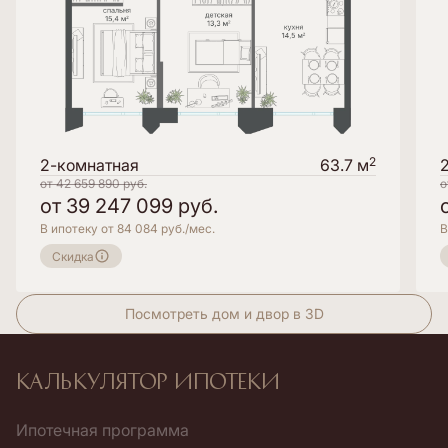
2
2-комнатная
63.7 м
от
42 659 890
руб.
о
от
39 247 099
руб.
В ипотеку от 84 084 руб./мес.
В
Скидка
Посмотреть дом и двор в 3D
Калькулятор ипотеки
Ипотечная программа