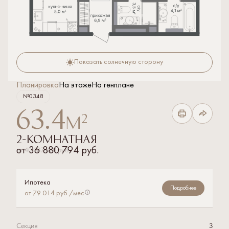
Показать солнечную сторону
Планировка
На этаже
На генплане
№0348
63.4
2
м
2-комнатная
от
40 087 820 руб.
от
36 880 794 руб.
Ипотека
Подробнее
от 79 014 руб./мес
Секция
3