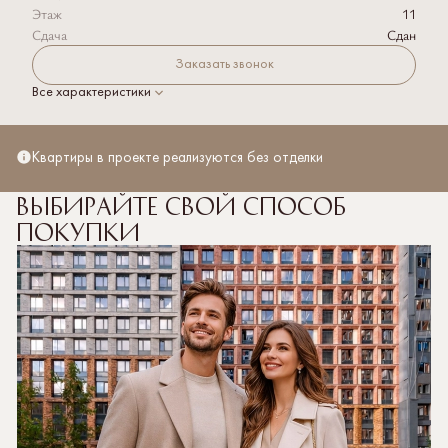
Этаж
11
Сдача
Сдан
Заказать звонок
Все характеристики
Квартиры в проекте реализуются без отделки
Выбирайте свой способ
покупки
Полная стоимость кредита рассчитывается
от 3,936% до 20,039% со ставкой от 3,5% на весь
срок кредитования. Первоначальный взнос от 20,1%.
Подробнее об условиях кредитования, необходимых