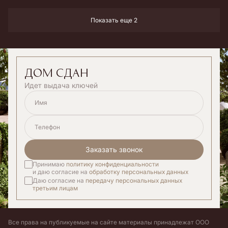
Показать еще 2
дом сдан
Идет выдача ключей
Имя
Телефон
Заказать звонок
Принимаю
политику конфиденциальности
и даю согласие на
обработку персональных данных
Даю согласие на
передачу персональных данных
третьим лицам
Все права на публикуемые на сайте материалы принадлежат ООО