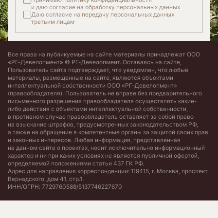
и даю согласие на
обработку персональных данных
Даю согласие на
передачу персональных данных
третьим лицам
Все права на публикуемые на сайте материалы принадлежат ООО
«РГ-Девелопмент» © РГ-Девелопмент. Оставаясь на сайте,
Пользователь сайта подтверждает, что уведомлен, что любые
материалы, размещенные на сайте, являются объектами
интеллектуальной собственности ООО «РГ-Девелопмент»
(правообладателя). Пользователь не вправе без предварительного
письменного разрешения правообладателя осуществлять какие-
либо действия с объектами интеллектуальной собственности,
в противном случае правообладатель оставляет за собой право
на взыскание штрафов, предусмотренных законодательством РФ,
а также на обращение в компетентные органы за защитой своих прав
и законных интересов. Любая информация, представленная
на данном сайте о проектах, носит исключительно информационный
характер и ни при каких условиях не является публичной офертой,
определяемой положениями статьи 437 ГК РФ.
Адрес для направления корреспонденции: 119415, г. Москва, проспект
Вернадского, дом 41, стр.1.
ИНН/ОГРН: 7729760588/5137746227670