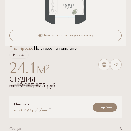
Показать солнечную сторону
Планировка
На этаже
На генплане
№0337
24.1
2
м
Студия
от
20 747 690 руб.
от
19 087 875 руб.
Ипотека
Подробнее
от 40 895 руб./мес
Секция
3