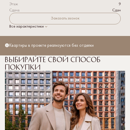
Этаж
9
Сдача
Сдан
Заказать звонок
Все характеристики
Квартиры в проекте реализуются без отделки
Выбирайте свой способ
покупки
Полная стоимость кредита рассчитывается
от 3,936% до 20,039% со ставкой от 3,5% на весь
срок кредитования. Первоначальный взнос от 20,1%.
Подробнее об условиях кредитования, необходимых