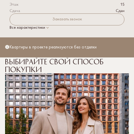
Этаж
15
Сдача
Сдан
Заказать звонок
Все характеристики
Квартиры в проекте реализуются без отделки
Выбирайте свой способ
покупки
Полная стоимость кредита рассчитывается
от 3,936% до 20,039% со ставкой от 3,5% на весь
срок кредитования. Первоначальный взнос от 20,1%.
Подробнее об условиях кредитования, необходимых