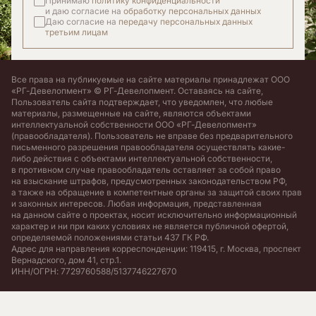
Принимаю
политику конфиденциальности
и даю согласие на
обработку персональных данных
Даю согласие на
передачу персональных данных
третьим лицам
Все права на публикуемые на сайте материалы принадлежат ООО
«РГ-Девелопмент» © РГ-Девелопмент. Оставаясь на сайте,
Пользователь сайта подтверждает, что уведомлен, что любые
материалы, размещенные на сайте, являются объектами
интеллектуальной собственности ООО «РГ-Девелопмент»
(правообладателя). Пользователь не вправе без предварительного
письменного разрешения правообладателя осуществлять какие-
либо действия с объектами интеллектуальной собственности,
в противном случае правообладатель оставляет за собой право
на взыскание штрафов, предусмотренных законодательством РФ,
а также на обращение в компетентные органы за защитой своих прав
и законных интересов. Любая информация, представленная
на данном сайте о проектах, носит исключительно информационный
характер и ни при каких условиях не является публичной офертой,
определяемой положениями статьи 437 ГК РФ.
Адрес для направления корреспонденции: 119415, г. Москва, проспект
Вернадского, дом 41, стр.1.
ИНН/ОГРН: 7729760588/5137746227670