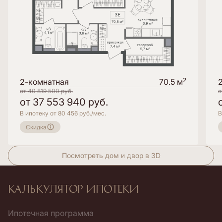
2
2-комнатная
70.5 м
от
40 819 500
руб.
о
от
37 553 940
руб.
В ипотеку от 80 456 руб./мес.
В
Скидка
Посмотреть дом и двор в 3D
Калькулятор ипотеки
Ипотечная программа