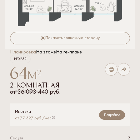
Показать солнечную сторону
Планировка
На этаже
На генплане
№0232
64
2
м
2-комнатная
от
39 232 000 руб.
от
36 093 440 руб.
Ипотека
Подробнее
от 77 327 руб./мес
Секция
2